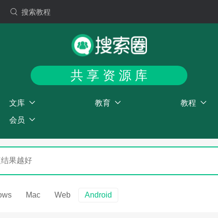
搜索教程
共 享 资 源 库
文库
教育
教程
会员
ows
Mac
Web
Android